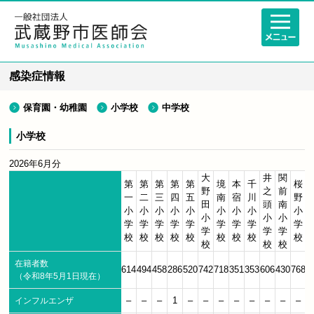
感染症情報
保育園・幼稚園
小学校
中学校
小学校
2026年6月分
大
井
関
第
第
第
第
第
境
本
千
桜
野
之
前
一
二
三
四
五
南
宿
川
野
田
頭
南
小
小
小
小
小
小
小
小
小
小
小
小
学
学
学
学
学
学
学
学
学
学
学
学
校
校
校
校
校
校
校
校
校
校
校
校
在籍者数
614
494
458
286
520
742
718
351
353
606
430
768
（令和8年5月1日現在）
–
–
–
1
–
–
–
–
–
–
–
–
インフルエンザ