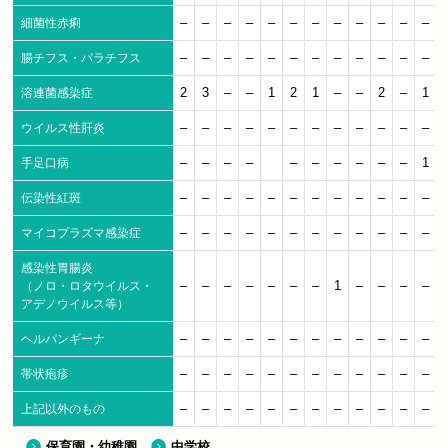
–
–
–
–
–
–
–
–
–
–
–
–
細菌性赤痢
–
–
–
–
–
–
–
–
–
–
–
–
腸チフス・パラチフス
2
3
–
–
1
2
1
–
–
2
–
1
溶連菌感染症
–
–
–
–
–
–
–
–
–
–
–
–
ウイルス性肝炎
–
–
–
–
–
–
–
–
–
–
1
手足口病
–
–
–
–
–
–
–
–
–
–
–
–
伝染性紅斑
–
–
–
–
–
–
–
–
–
–
–
–
マイコプラズマ感染症
感染性胃腸炎
–
–
–
–
–
–
–
1
–
–
–
–
（ノロ・ロタウイルス・
アデノウイルス等）
–
–
–
–
–
–
–
–
–
–
–
–
ヘルパンギーナ
–
–
–
–
–
–
–
–
–
–
–
–
帯状疱疹
–
–
–
–
–
–
–
–
–
–
–
–
上記以外のもの
保育園・幼稚園
中学校